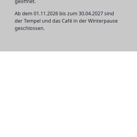
geöffnet.
Ab dem 01.11.2026 bis zum 30.04.2027 sind
der Tempel und das Café in der Winterpause
geschlossen.
Kontakt
Förderverein Pommerner Martberg 1997 e.V.
2. Vorsitzender
Peter Zenzen
0160 - 98478748
mail@martberg-pommern.de
Links