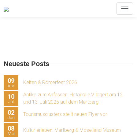
Neueste Posts
09
Kelten & Römerfest 2026
Apr
Antike zum Anfassen: Hetairoi e.V. lagert am 12.
10
Jul
und 13. Juli 2025 auf dem Martberg
02
Tourismusclusters stellt neuen Flyer vor
Jun
08
Kultur erleben: Martberg & Moselland Museum
Mai