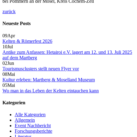
bei Pommern an der Mosel, Kreis Cochem-Zell
zurück
Neueste Posts
09
Apr
Kelten & Römerfest 2026
10
Jul
Antike zum Anfassen: Hetairoi e.V. lagert am 12. und 13. Juli 2025
auf dem Martberg
02
Jun
Tourismusclusters stellt neuen Flyer vor
08
Mai
Kultur erleben: Martberg & Moselland Museum
05
Mai
Wo man in das Leben der Kelten eintauchen kann
Kategorien
Alle Kategorien
Allgemein
Event Nachbericht
Forschungsberichte
Literatur