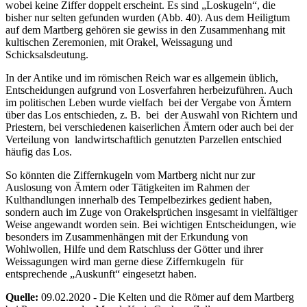
wobei keine Ziffer doppelt erscheint. Es sind „Loskugeln“, die
bisher nur selten gefunden wurden (Abb. 40). Aus dem Heiligtum
auf dem Martberg gehören sie gewiss in den Zusammenhang mit
kultischen Zeremonien, mit Orakel, Weissagung und
Schicksalsdeutung.
In der Antike und im römischen Reich war es allgemein üblich,
Entscheidungen aufgrund von Losverfahren herbeizuführen. Auch
im politischen Leben wurde vielfach bei der Vergabe von Ämtern
über das Los entschieden, z. B. bei der Auswahl von Richtern und
Priestern, bei verschiedenen kaiserlichen Ämtern oder auch bei der
Verteilung von landwirtschaftlich genutzten Parzellen entschied
häufig das Los.
So könnten die Ziffernkugeln vom Martberg nicht nur zur
Auslosung von Ämtern oder Tätigkeiten im Rahmen der
Kulthandlungen innerhalb des Tempelbezirkes gedient haben,
sondern auch im Zuge von Orakelsprüchen insgesamt in vielfältiger
Weise angewandt worden sein. Bei wichtigen Entscheidungen, wie
besonders im Zusammenhängen mit der Erkundung von
Wohlwollen, Hilfe und dem Ratschluss der Götter und ihrer
Weissagungen wird man gerne diese Ziffernkugeln für
entsprechende „Auskunft“ eingesetzt haben.
Quelle:
09.02.2020 - Die Kelten und die Römer auf dem Martberg