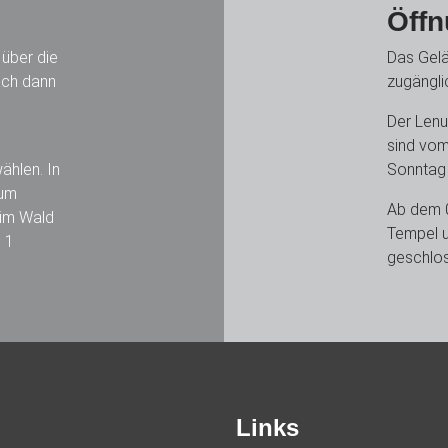
Öffn
über die
Das Gelä
ich dann
zugängli
Der Len
sind vom
ählen. In
Sonntag 
zum
Ab dem 0
 im Wald
Tempel u
 1
geschlo
Links