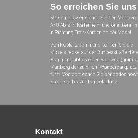
So erreichen Sie uns
Mit dem Pkw erreichen Sie den Martberg 
A48 Abfahrt Kaifenheim und orientieren s
in Richtung Treis-Karden an der Mosel.
Von Koblenz kommend können Sie die
Moselstrecke auf der Bundesstraße 49 w
Pommern gibt es einen Fahrweg (grün) 
Martberg der zu einem Wanderparkplatz
führt. Von dort gehen Sie per pedes noch
Kilometer bis zur Tempelanlage.
Kontakt